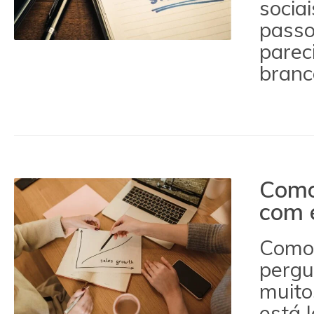
sociai
passo
parec
branc
Como
com e
Como 
pergu
muito
está 