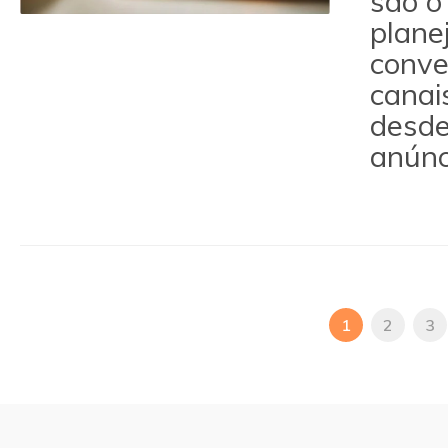
são o
plane
conve
canai
desde
anúnc
1
2
3