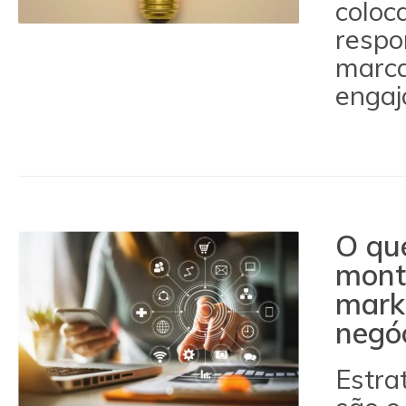
coloc
respo
marca,
engaja
O que
mont
marke
negó
Estra