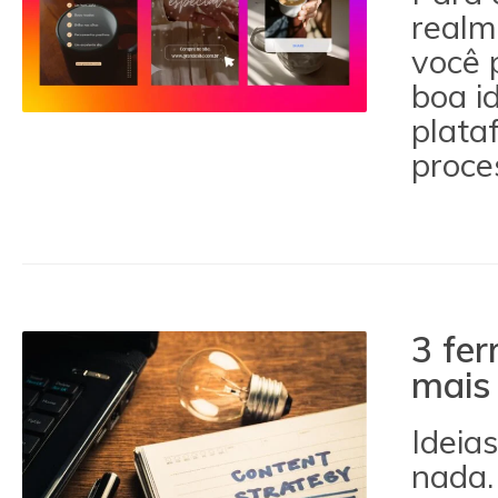
realm
você 
boa i
plata
proce
3 fer
mais 
Ideia
nada.